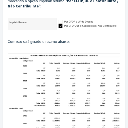
marcando a opção imprimir resumo "
Por CFOP, UF e Contribuinte /
Não Contribuinte
":
Com isso será gerado o resumo abaixo: