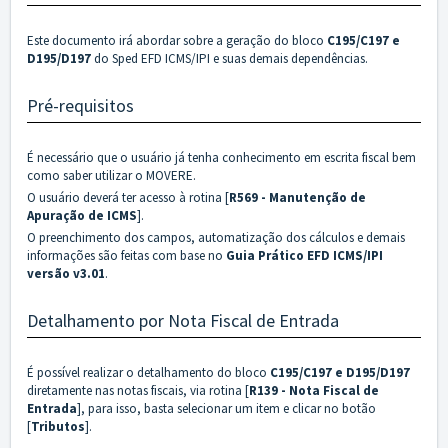
Este documento irá abordar sobre a geração do bloco
C195/C197 e
D195/D197
do Sped EFD ICMS/IPI e suas demais dependências.
Pré-requisitos
É necessário que o usuário já tenha conhecimento em escrita fiscal bem
como saber utilizar o MOVERE.
O usuário deverá ter acesso à rotina [
R569 - Manutenção de
Apuração de ICMS
].
O preenchimento dos campos, automatização dos cálculos e demais
informações são feitas com base no
Guia Prático EFD ICMS/IPI
versão v3.01
.
Detalhamento por Nota Fiscal de Entrada
É possível realizar o detalhamento do bloco
C195/C197 e D195/D197
diretamente nas notas fiscais, via rotina [
R139 - Nota Fiscal de
Entrada
], para isso, basta selecionar um item e clicar no botão
[
Tributos
].