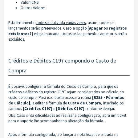
Valor ICMS
Outros Valores
Esta ferramenta
pode ser utilizada várias vezes
, assim, todos os
lançamentos serão preservados. Caso a opção [
Apagar os registros
existentes?
] esteja marcada, todos os lançamentos anteriores serão
excluídos.
Créditos e Débitos C197 compondo o Custo de
Compra
É possível configurar a fórmula do Custo de Compra, para que os
créditos e débitos do registro C197 sejam considerados no cálculo do
custo de compra. Para isso basta acessar a rotina
[R355 - Fórmulas
de Cálculo]
, e editar a fórmula de
Custo de Compra
, inserindo os
campos
[Créditos C197]
e
[Débitos C197]
conforme desejar.
Obs: Caso sinta dificuldades ao realizar a configuração, abra um ticket
para o suporte lhe acompanhar na alteração da fórmula.
Após a fórmula configurada, ao lançar a nota fiscal de entrada na